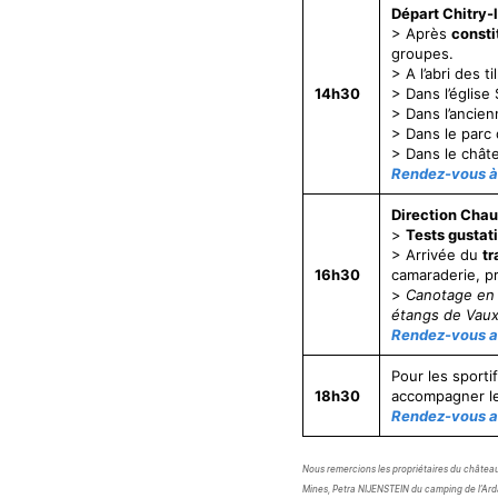
Départ Chitry-
> Après
consti
groupes.
> A l’abri des 
14h30
> Dans l’église
> Dans l’ancie
> Dans le parc
> Dans le chât
Rendez-vous à 
Direction Cha
>
Tests gustat
> Arrivée du
tr
16h30
camaraderie, pri
>
Canotage en 
étangs de Vaux
Rendez-vous a
Pour les sporti
18h30
accompagner le
Rendez-vous a
Nous remercions les propriétaires du châte
Mines, Petra NIJENSTEIN du camping de l’Ar