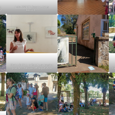
Lola RIVIERE
évoque Jules
e
Renard…
 !
Claire Cellier, présente sa passion
pour les chevaux et l’équitation
l’