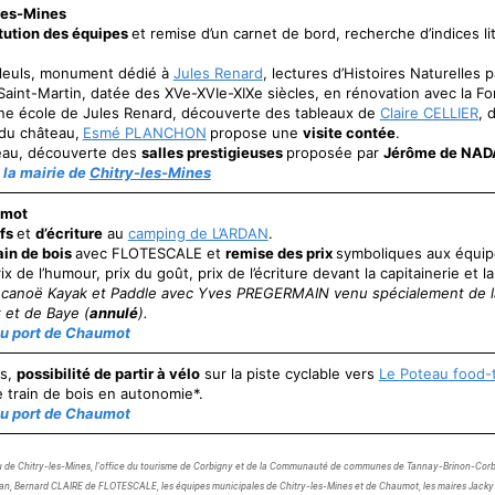
les-Mines
tution des équipes
et remise d’un carnet de bord, recherche d’indices lit
tilleuls, monument dédié à
Jules Renard
, lectures d’Histoires Naturelles 
 Saint-Martin, datée des XVe-XVIe-XIXe siècles, en rénovation avec la F
nne école de Jules Renard, découverte des tableaux de
Claire CELLIER
, 
 du château,
Esmé PLANCHON
propose une
visite contée
.
eau, découverte des
salles prestigieuses
proposée par
Jérôme de NAD
la mairie de
Chitry-les-Mines
umot
ifs
et
d’écriture
au
camping de L’ARDAN
.
ain de bois
avec FLOTESCALE et
remise des prix
symboliques aux équipe
x de l’humour, prix du goût, prix de l’écriture devant la capitainerie et 
canoë Kayak et Paddle avec Yves PREGERMAIN venu spécialement de la 
 et de Baye (
annulé
).
u port de Chaumot
fs,
possibilité de partir à vélo
sur la piste cyclable vers
Le Poteau food-
 train de bois en autonomie*.
u port de Chaumot
au de Chitry-les-Mines, l’office du tourisme de Corbigny et de la Communauté de communes de Tannay-Brinon-Cor
dan, Bernard CLAIRE de FLOTESCALE, les équipes municipales de Chitry-les-Mines et de Chaumot, les maires Jack