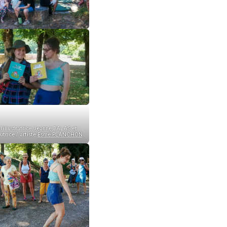
l’illustratrice Jeanne BALAS et
autrice / artiste
Esmé PLANCHON