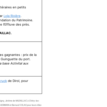
téraires en petits
par
Lola Rivière
.
ondation du Patrimoine.
de l’Effluve des près.
AILLAC.
s gagnantes : prix de la
la Guinguette du port.
base Activital aux
truck
de Dirol, pour
bigny, Jérôme de NADAILLAC à Chitry-les-
y GERMAIN et Bernard COLAS pour leurs rôles