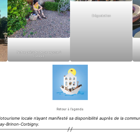
Dégustation
Notre présidente se repose à
l’ombre
Retour à l’agenda
lotourisme locale n’ayant manifesté sa disponibilité auprès de la com
nay-Brinon-Corbigny.