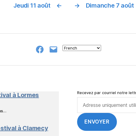
Jeudi 11 août
←
→
Dimanche 7 août
Groupe
E-
FB
mail
NeL
à
Nature
en
Livres
Recevez par courriel notre lettr
tival à Lormes
ous…
stival à Clamecy