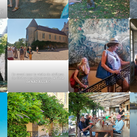
des
r !
En avant pour la visite du château
de Chitry-les-Mines avec
Jérôme
de NADAILLAC