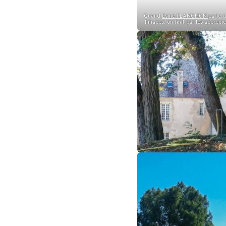
Quand
Esmé PLANCHON
parle 
limaces, on finit par les apprécie