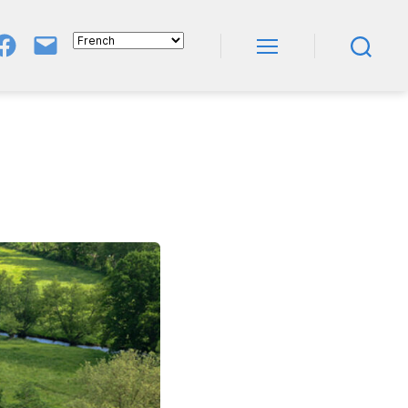
Groupe
E-
FB
Mail
Menu
Recherche
NeL
À
Nature
En
Livres