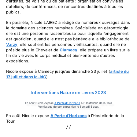
d’artistes, de voisins ou de patients : organisation conviviales
d’ateliers, de conférences, de rencontres destinés à tous les
publics.
En parallèle, Nicole LAIREZ a rédigé de nombreux ouvrages dans
le domaine des sciences humaines. Spécialisée en gérontologie,
elle est une personne rassembleuse pour laquelle l’engagement
est quotidien, quand elle n’est pas bénévole à la bibliothèque de
Varzy
, elle soutient les personnes vieillissantes, quand elle ne
préside plus le Chevalet de
Clamecy
, elle prépare un livre sur la
fin de vie avec le corps médical et bien-entendu d’autres
expositions.
Nicole expose à Clamecy jusqu’au dimanche 23 juillet (
article
d
u
1
7
j
u
i
l
l
e
t
dans le JdC
).
Interventions Nature en Livres 2023
En août Nicole expose
A Perte d’Horizons
à l’Hostellerie de la Tour.
Vernissage de son exposition le Samedi 5 aout.
En août Nicole expose
A Perte d’Horizons
à l’Hostellerie de la
Tour.