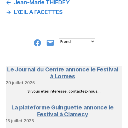
←
Jean-Marie THIEDEY
→
L’ŒIL A FACETTES
Groupe
E-
FB
mail
NeL
à
Nature
en
Le Journal du Centre annonce le Festival
Livres
à Lormes
20 juillet 2026
Si vous êtes intéressé, contactez-nous…
La plateforme Guinguette annonce le
Festival à Clamecy
16 juillet 2026