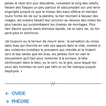
jamais le répit d’un jour d’accalmie, ruisselant le long des reliefs,
faisant des flaques un peu partout et s’accumulant sur une terre
engorgée jusqu’à ce que le niveau des eaux s’élève et menace
toute forme de vie sur la planète, la mer montant à l’assaut des
rivages, les océans faisant leur jonction au-dessus des cimes les
plus hautes qui surplombaient les chaines de montages. Plus
rien d’autre qu’une vaste étendue liquide, vie et sans vie, où l’on
perd pied et s’enfonce.
J’ai toujours eu la terreur de mourir ainsi : la sensation du corps
dans l’eau qui cherche en vain ses appuis dans le vide, comme si
des créatures invisibles le prenaient aux cheville et le tiraient
vers le bas tandis que les bras, les jambes font en vain le
mouvement qu’il faut pour remonter à la surface, la tête
s’enfonçant dans le bleu, ou le vert, ou le gris, pour lequel les
yeux des hommes ne sont pas faits et où l’air manque jusqu’à
l’asphyxie. »
←
OVIDE
→
PHÈDRE