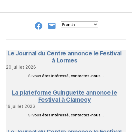
Groupe
E-
FB
mail
NeL
à
Nature
en
Le Journal du Centre annonce le Festival
Livres
à Lormes
20 juillet 2026
Si vous êtes intéressé, contactez-nous…
La plateforme Guinguette annonce le
Festival à Clamecy
16 juillet 2026
Si vous êtes intéressé, contactez-nous…
Le Journal du Centre annonce le Festival