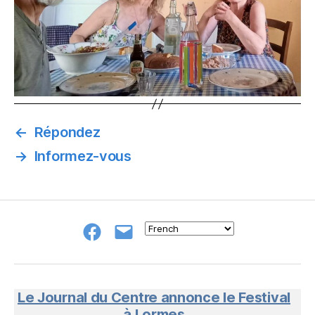
←
Répondez
→
Informez-vous
Groupe
E-
FB
mail
NeL
à
Nature
en
Le Journal du Centre annonce le Festival
Livres
à Lormes