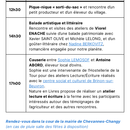
Pique-nique « sorti-du-sac »
et rencontre d’un
12h30
petit producteur et d’un éleveur du village.
Balade artistique et littéraire
Rencontre et visites des ateliers de
Viorel
ENACHE
suivie d’une balade patrimoniale avec
14h30
Xavier SAINT OLIVE et Michèle LELONG, et d’un
goûter-littéraire chez
Nadine BERKOVITZ
,
romancière engagée pour notre planète.
Causerie
entre
Sophie LEMOSOF
et
Antoine
ABORD
, éleveur local d’ovins.
Sophie est une intervenante de l’Hostellerie de la
Tour pour des ateliers Lecture/Écriture réalisés
avec le
centre social et culturel de Brinon-sur-
17h00
Beuvron
.
Nature en Livres propose de réaliser un
atelier
lecture et écriture
à la ferme avec les participants
intéressés autour des témoignages de
l’agriculteur et des autres rencontres.
Rendez-vous
dans la cour de la mairie d
e Chevannes-Changy
(en cas de pluie salle des fêtes à disposition)