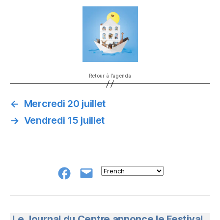
Retour à l’agenda
←
Mercredi 20 juillet
→
Vendredi 15 juillet
Groupe
E-
FB
mail
NeL
à
Nature
en
Le Journal du Centre annonce le Festival