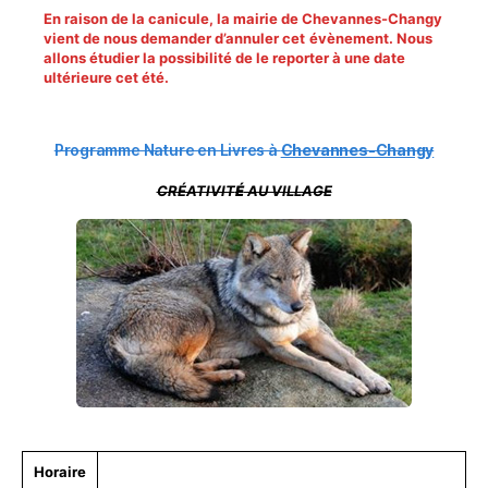
En raison de la canicule, la mairie de Chevannes-Changy
vient de nous demander d’annuler cet
évènement. Nous
allons étudier la possibilité de le reporter à une date
ultérieure cet été.
Programme Nature en Livres à
Chevannes-Changy
CRÉATIVIT
É
AU VILLAGE
Horaire