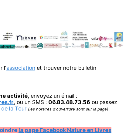
r l'
association
et trouver notre bulletin
ne activité
, envoyez un émail :
es.fr
, ou un SMS :
06.83.48.73.56
ou passez
 de la Tour
.
(les horaires d'ouverture sont sur la page)
joindre
la page Facebook Nature en Livres