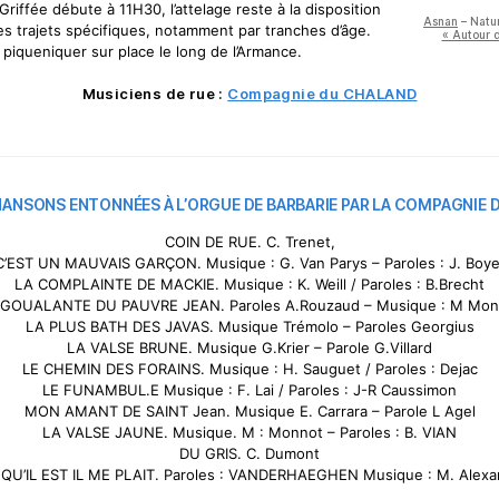
Griffée débute à 11H30, l’attelage reste à la disposition
Asnan
– Natur
s trajets spécifiques, notamment par tranches d’âge.
« Autour d
 piqueniquer sur place le long de l’Armance.
Musiciens de rue :
Compagnie du CHALAND
HANSONS ENTONNÉES À L’ORGUE DE BARBARIE PAR LA COMPAGNIE
COIN DE RUE. C. Trenet,
C’EST UN MAUVAIS GARÇON. Musique : G. Van Parys – Paroles : J. Boye
LA COMPLAINTE DE MACKIE. Musique : K. Weill / Paroles : B.Brecht
 GOUALANTE DU PAUVRE JEAN. Paroles A.Rouzaud – Musique : M Mon
LA PLUS BATH DES JAVAS. Musique Trémolo – Paroles Georgius
LA VALSE BRUNE. Musique G.Krier – Parole G.Villard
LE CHEMIN DES FORAINS. Musique : H. Sauguet / Paroles : Dejac
LE FUNAMBUL.E Musique : F. Lai / Paroles : J-R Caussimon
MON AMANT DE SAINT Jean. Musique E. Carrara – Parole L Agel
LA VALSE JAUNE. Musique. M : Monnot – Paroles : B. VIAN
DU GRIS. C. Dumont
 QU’IL EST IL ME PLAIT. Paroles : VANDERHAEGHEN Musique : M. Alexa