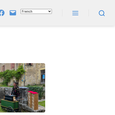
Groupe
E-
FB
Mail
Menu
Recherche
NeL
À
Nature
En
Livres