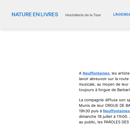
NATURE EN LIVRES
L’AGEND
Hostellerie de la Tour
A
Neuffontaines
, les artis
lavoir abreuvoir sur la rout
musicale, au moyen de leur
toujours à l’orgue de Barbari
La compagnie diffuse son sp
Munis de leur ORGUE DE BAR
19h30 puis à
Neuffontaine
dimanche 18 juillet à 11h00.
au public, les PAROLES DES 