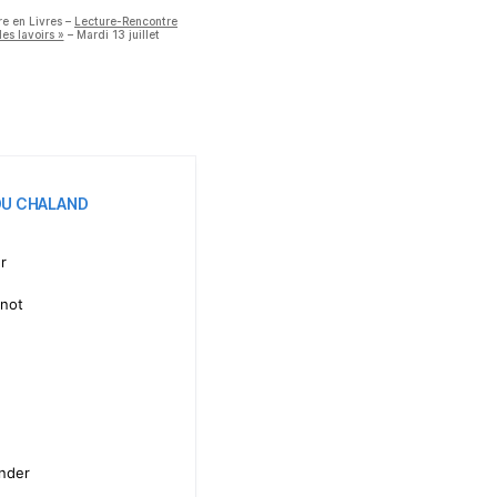
e en Livres –
Lecture-Rencontre
es lavoirs »
– Mardi 13 juillet
 DU CHALAND
r
not
nder