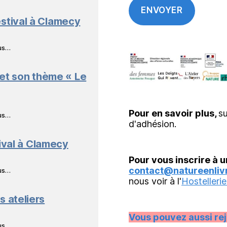
stival à Clamecy
ous…
 et son thème « Le
Pour en savoir plus,
su
ous…
d'adhésion.
ival à Clamecy
Pour vous inscrire à u
contact@natureenlivr
ous…
nous voir à l'
Hostellerie
s ateliers
Vous pouvez aussi re
ous…