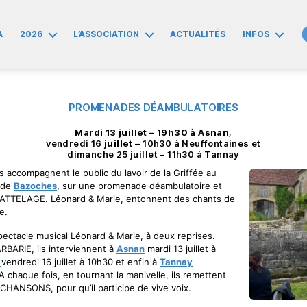
A
2026
L’ASSOCIATION
ACTUALITÉS
INFOS
PROMENADES DÉAMBULATOIRES
Mardi 13 juillet – 19h30 à Asnan
,
vendredi 16
juillet
– 10h30 à Neuffontaines et
dimanche 25 juillet – 11h30 à Tannay
tes accompagnent le public du lavoir de la Griffée au
e de
Bazoches
, sur une promenade déambulatoire et
 ATTELAGE. Léonard & Marie, entonnent des chants de
e.
ectacle musical Léonard & Marie, à deux reprises.
BARIE, ils interviennent à
Asnan
mardi 13 juillet à
s
vendredi 16 juillet à 10h30 et enfin à
Tannay
 A chaque fois, en tournant la manivelle, ils remettent
CHANSONS, pour qu’il participe de vive voix.