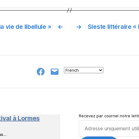
vie de libellule »
←
→
Sieste littéraire 
Groupe
E-
FB
mail
NeL
à
Nature
en
Livres
Recevez par courriel notre lettr
tival à Lormes
ous…