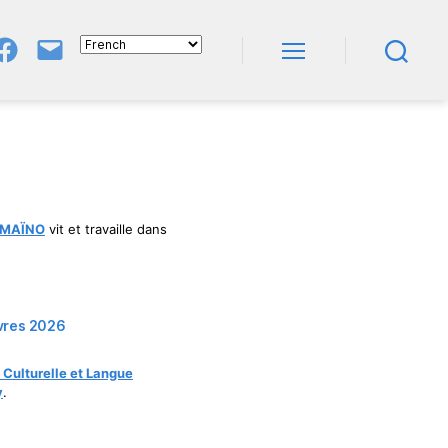
Groupe
E-
FB
Mail
Menu
Recherche
NeL
À
Nature
En
Livres
e MAÏNO
vit et travaille dans
ivres 2026
 Culturelle et Langue
y
.