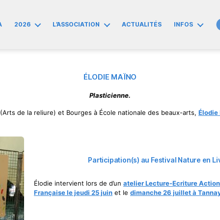
A
2026
L’ASSOCIATION
ACTUALITÉS
INFOS
ÉLODIE MAÏNO
Plasticienne.
Arts de la reliure) et Bourges à École nationale des beaux-arts,
Élodi
Participation(s) au Festival Nature en L
Élodie intervient lors de d’un
atelier
Lecture-Ecriture Action
Française
le jeudi 25 juin
et le
dimanche 26 juillet à Tanna