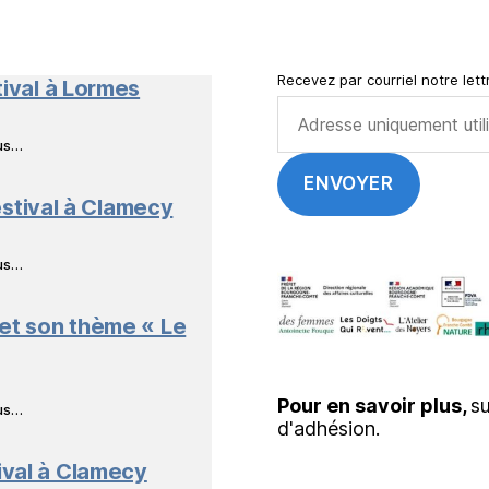
en
Livres
Recevez par courriel notre lettr
tival à Lormes
ous…
stival à Clamecy
ous…
 et son thème « Le
Pour en savoir plus,
su
ous…
d'adhésion.
ival à Clamecy