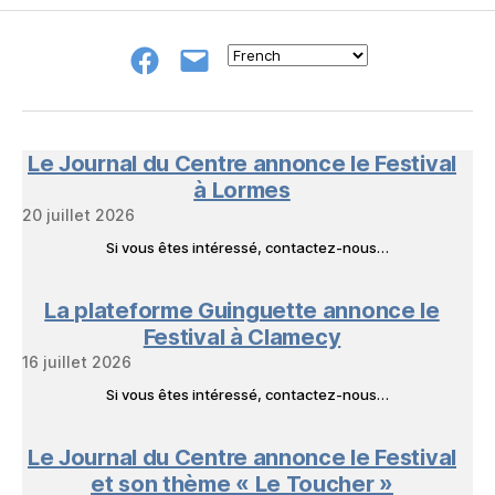
Groupe
E-
FB
mail
NeL
à
Nature
en
Le Journal du Centre annonce le Festival
Livres
à Lormes
20 juillet 2026
Si vous êtes intéressé, contactez-nous…
La plateforme Guinguette annonce le
Festival à Clamecy
16 juillet 2026
Si vous êtes intéressé, contactez-nous…
Le Journal du Centre annonce le Festival
et son thème « Le Toucher »