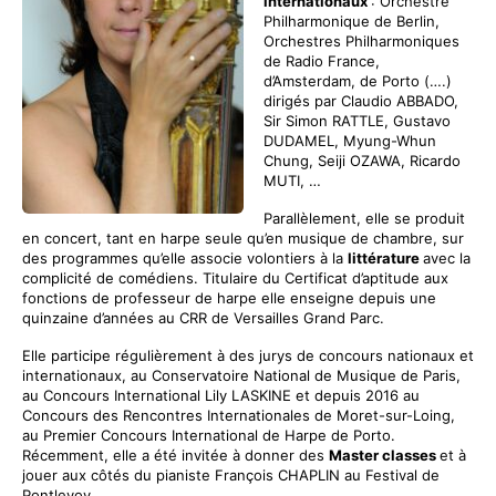
internationaux
: Orchestre
Philharmonique de Berlin,
Orchestres Philharmoniques
de Radio France,
d’Amsterdam, de Porto (….)
dirigés par Claudio ABBADO,
Sir Simon RATTLE, Gustavo
DUDAMEL, Myung-Whun
Chung, Seiji OZAWA, Ricardo
MUTI, …
Parallèlement, elle se produit
en concert, tant en harpe seule qu’en musique de chambre, sur
des programmes qu’elle associe volontiers à la
littérature
avec la
complicité de comédiens. Titulaire du Certificat d’aptitude aux
fonctions de professeur de harpe elle enseigne depuis une
quinzaine d’années au CRR de Versailles Grand Parc.
Elle participe régulièrement à des jurys de concours nationaux et
internationaux, au Conservatoire National de Musique de Paris,
au Concours International Lily LASKINE et depuis 2016 au
Concours des Rencontres Internationales de Moret-sur-Loing,
au Premier Concours International de Harpe de Porto.
Récemment, elle a été invitée à donner des
Master classes
et à
jouer aux côtés du pianiste François CHAPLIN au Festival de
Pontlevoy.