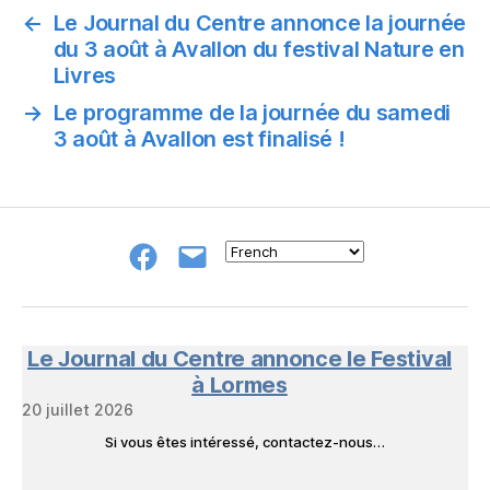
←
Le Journal du Centre annonce la journée
du 3 août à Avallon du festival Nature en
Livres
→
Le programme de la journée du samedi
3 août à Avallon est finalisé !
Groupe
E-
FB
mail
NeL
à
Nature
en
Le Journal du Centre annonce le Festival
Livres
à Lormes
20 juillet 2026
Si vous êtes intéressé, contactez-nous…