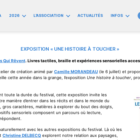
A
2026
L’ASSOCIATION
ACTUALITÉS
INFOS
EXPOSITION « UNE HISTOIRE À TOUCHER »
ts Qui Rêvent
. Livres tactiles, braille et expériences sensorielles acces
telier de création animé par
Camille MORANDEAU
(le 6 juillet) et propo
eille cette année dans la grange, l’exposition
Une histoire à toucher
, pr
 toute la durée du festival, cette exposition invite les
tre manière d’entrer dans les récits et dans le monde du
lle, gros caractères, matières à explorer du bout des doigts,
positifs sensoriels composent un parcours où lecture,
e répondent.
aturellement avec les autres expositions du festival. Là où les
t
Christine DELBECQ
explorent notre relation aux paysages,