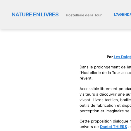
NATURE EN LIVRES
L’AGEND
Hostellerie de la Tour
Par
Les Doig
Dans le prolongement de l’a
l’Hostellerie de la Tour accu
rêvent.
Accessible librement pendant
visiteurs à découvrir une au
vivant. Livres tactiles, brai
outils de fabrication et dis
perception et imaginaire s
Cette proposition dialogue n
univers de
Daniel THIERS
e