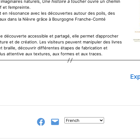
 imaginaires naturels,
Une histoire à toucher
ouvre un chemin
f et l’empreinte.
t en résonance avec les découvertes autour des poils, des
maux dans la Nièvre grâce à Bourgogne Franche-Comté
découverte accessible et partagé, elle permet d’approcher
ture et de création. Les visiteurs peuvent manipuler des livres
t braille, découvrir différentes étapes de fabrication et
lus attentive aux textures, aux formes et aux traces.
Exp
Groupe
E-
FB
mail
NeL
à