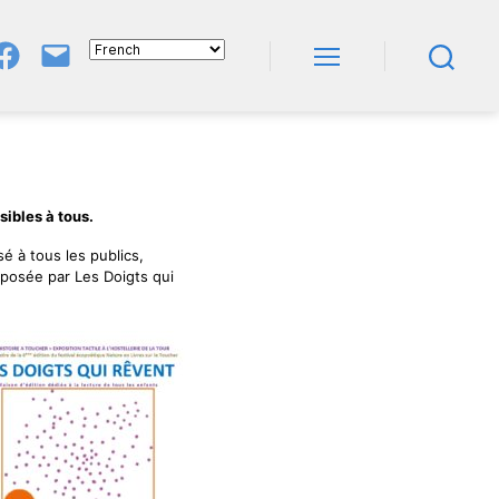
Groupe
E-
FB
Mail
Menu
Recherche
NeL
À
Nature
En
Livres
sibles à tous.
sé à tous les publics,
oposée par Les Doigts qui