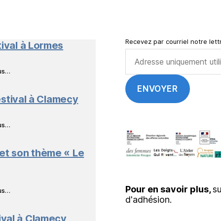
Nature
en
Livres
Recevez par courriel notre lettr
tival à Lormes
ous…
stival à Clamecy
ous…
 et son thème « Le
Pour en savoir plus,
su
ous…
d'adhésion.
ival à Clamecy