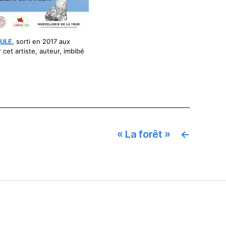
LULE
, sorti en 2017 aux
 cet artiste, auteur, imbibé
« La forêt »
←