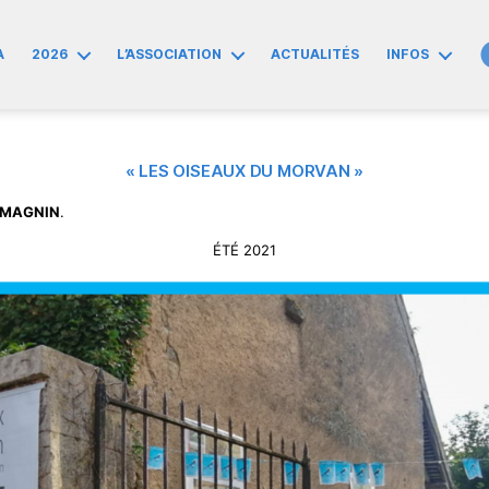
A
2026
L’ASSOCIATION
ACTUALITÉS
INFOS
« LES OISEAUX DU MORVAN »
el MAGNIN
.
ÉTÉ 2021