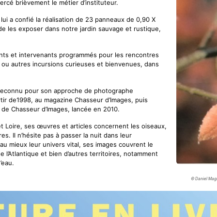
rcé brièvement le métier d’instituteur.
lui a confié la réalisation de 23 panneaux de 0,90 X
de les exposer dans notre jardin sauvage et rustique,
ipants et intervenants programmés pour les rencontres
ture ou autres incursions curieuses et bienvenues, dans
reconnu pour son approche de photographe
artir de1998, au magazine Chasseur d’Images, puis
e de Chasseur d’Images, lancée en 2010.
 et Loire, ses œuvres et articles concernent les oiseaux,
s. Il n’hésite pas à passer la nuit dans leur
u mieux leur univers vital, ses images couvrent le
e l’Atlantique et bien d’autres territoires, notamment
’eau.
© Daniel Magn