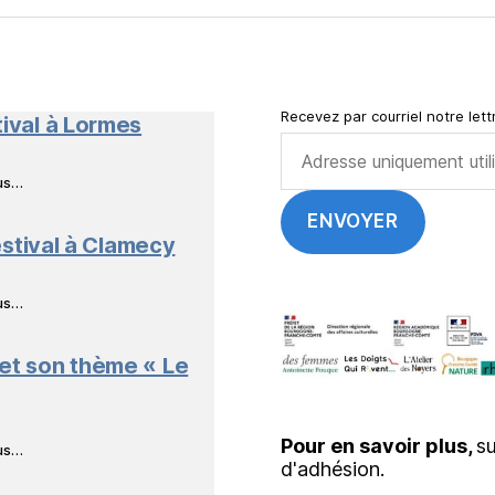
NeL
à
Nature
en
Livres
Recevez par courriel notre lettr
tival à Lormes
ous…
stival à Clamecy
ous…
 et son thème « Le
Pour en savoir plus,
su
ous…
d'adhésion.