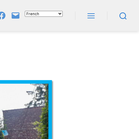
Groupe
E-
FB
Mail
Menu
Recherche
NeL
À
Nature
En
Livres