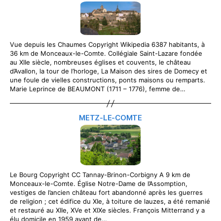
Vue depuis les Chaumes Copyright Wikipedia 6387 habitants, à
36 km de Monceaux-le-Comte. Collégiale Saint-Lazare fondée
au XIIe siècle, nombreuses églises et couvents, le château
d’Avallon, la tour de l’horloge, La Maison des sires de Domecy et
une foule de vielles constructions, ponts maisons ou remparts.
Marie Leprince de BEAUMONT (1711 – 1776), femme de…
METZ-LE-COMTE
Le Bourg Copyright CC Tannay-Brinon-Corbigny A 9 km de
Monceaux-le-Comte. Église Notre-Dame de l’Assomption,
vestiges de l’ancien château fort abandonné après les guerres
de religion ; cet édifice du XIe, à toiture de lauzes, a été remanié
et restauré au XIIe, XVe et XIXe siècles. François Mitterrand y a
élu domicile en 1959 avant de…