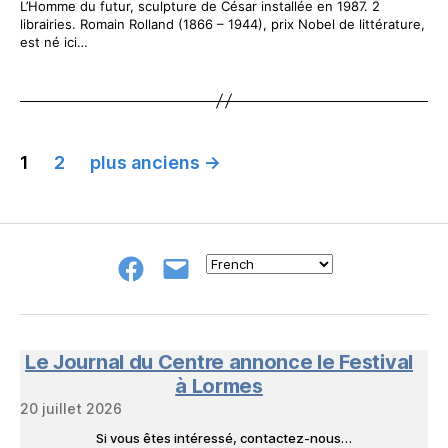
L’Homme du futur, sculpture de César installée en 1987. 2
librairies. Romain Rolland (1866 – 1944), prix Nobel de littérature,
est né ici…
PAGINATION
DES
1
2
plus anciens
→
PUBLICATIONS
Groupe
E-
FB
mail
NeL
à
Nature
en
Le Journal du Centre annonce le Festival
Livres
à Lormes
20 juillet 2026
Si vous êtes intéressé, contactez-nous…