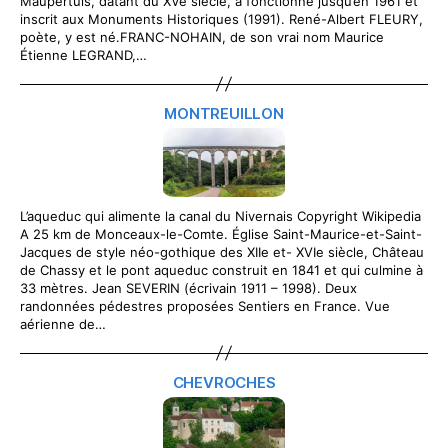
Maupertuis, datant du XVe siècle, a fonctionné jusqu’en 1961 et
inscrit aux Monuments Historiques (1991). René-Albert FLEURY,
poète, y est né.FRANC-NOHAIN, de son vrai nom Maurice
Étienne LEGRAND,…
MONTREUILLON
L’aqueduc qui alimente la canal du Nivernais Copyright Wikipedia
A 25 km de Monceaux-le-Comte. Église Saint-Maurice-et-Saint-
Jacques de style néo-gothique des XIIe et- XVIe siècle, Château
de Chassy et le pont aqueduc construit en 1841 et qui culmine à
33 mètres. Jean SEVERIN (écrivain 1911 – 1998). Deux
randonnées pédestres proposées Sentiers en France. Vue
aérienne de…
CHEVROCHES