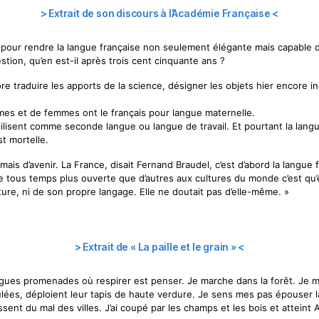
> Extrait de son discours à l’Académie Française <
 pour rendre la langue française non seulement élégante mais capable de 
tion, qu’en est-il après trois cent cinquante ans ?
e traduire les apports de la science, désigner les objets hier encore i
mes et de femmes ont le français pour langue maternelle.
utilisent comme seconde langue ou langue de travail. Et pourtant la lan
t mortelle.
, mais d’avenir. La France, disait Fernand Braudel, c’est d’abord la langue 
de tous temps plus ouverte que d’autres aux cultures du monde c’est qu’
lture, ni de son propre langage. Elle ne doutait pas d’elle-même. »
> Extrait de « La paille et le grain » <
ngues promenades où respirer est penser. Je marche dans la forêt. Je 
lées, déploient leur tapis de haute verdure. Je sens mes pas épouser 
sent du mal des villes. J’ai coupé par les champs et les bois et atteint Al