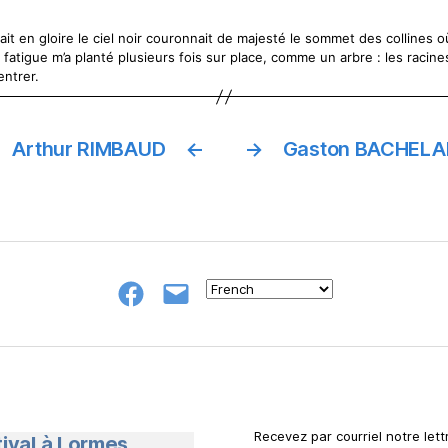
ait en gloire le ciel noir couronnait de majesté le sommet des collines o
a fatigue m’a planté plusieurs fois sur place, comme un arbre : les racine
rentrer.
Arthur RIMBAUD
←
→
Gaston BACHEL
Groupe
E-
FB
mail
NeL
à
Nature
en
Livres
Recevez par courriel notre lettr
tival à Lormes