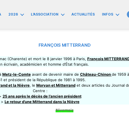
A
2026
L’ASSOCIATION
ACTUALITÉS
INFOS
FRANÇOIS MITTERRAND
nac (Charente) et mort le 8 janvier 1996 à Paris,
François MITTERRAN
un écrivain, académicien et homme d’État français.
 à
Metz-le-Comte
avant de devenir maire de
Château-Chinon
de 1959 
1 et président de la République de 1981 à 1995.
rand et la Nièvre
, le
Morvan et Mitterrand
et deux articles du Journal d
Centre :
>
25 ans après le décès de l’ancien président
>
Le retour d’une Mitterrand dans la Nièvre
Nivernais