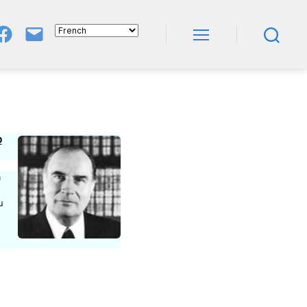
Groupe
E-
FB
Mail
Menu
Recherche
NeL
À
Nature
En
Livres
D
à
u