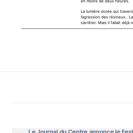
en moins de deux heures.
La lumière dorée qui travers
l’agression des résineux.. L
s’arrêter. Mais il fallait déjà 
Le Journal du Centre annonce le Fes