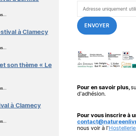
ous…
stival à Clamecy
ous…
 et son thème « Le
Pour en savoir plus,
su
ous…
d'adhésion.
ival à Clamecy
Pour vous inscrire à u
contact@natureenlivr
ous…
nous voir à l'
Hostellerie