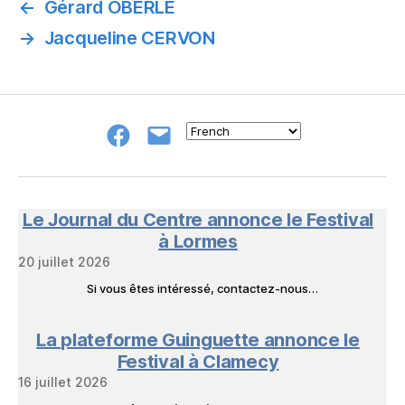
←
Gérard OBERLÉ
→
Jacqueline CERVON
Groupe
E-
FB
mail
NeL
à
Nature
en
Le Journal du Centre annonce le Festival
Livres
à Lormes
20 juillet 2026
Si vous êtes intéressé, contactez-nous…
La plateforme Guinguette annonce le
Festival à Clamecy
16 juillet 2026