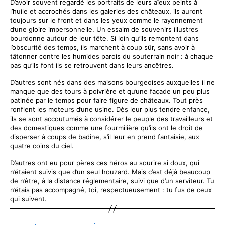
D’avoir souvent regardé les portraits de leurs aïeux peints à
l’huile et accrochés dans les galeries des châteaux, ils auront
toujours sur le front et dans les yeux comme le rayonnement
d’une gloire impersonnelle. Un essaim de souvenirs illustres
bourdonne autour de leur tête. Si loin qu’ils remontent dans
l’obscurité des temps, ils marchent à coup sûr, sans avoir à
tâtonner contre les humides parois du souterrain noir : à chaque
pas qu’ils font ils se retrouvent dans leurs ancêtres.
D’autres sont nés dans des maisons bourgeoises auxquelles il ne
manque que des tours à poivrière et qu’une façade un peu plus
patinée par le temps pour faire figure de châteaux. Tout près
ronflent les moteurs d’une usine. Dès leur plus tendre enfance,
ils se sont accoutumés à considérer le peuple des travailleurs et
des domestiques comme une fourmilière qu’ils ont le droit de
disperser à coups de badine, s’il leur en prend fantaisie, aux
quatre coins du ciel.
D’autres ont eu pour pères ces héros au sourire si doux, qui
n’étaient suivis que d’un seul houzard. Mais c’est déjà beaucoup
de n’être, à la distance réglementaire, suivi que d’un serviteur. Tu
n’étais pas accompagné, toi, respectueusement : tu fus de ceux
qui suivent.