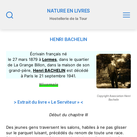
NATURE EN LIVRES
Hostellerie de la Tour
Recherche
Menu
HENRI BACHELIN
Écrivain français né
le 27 mars 1879 à
Lormes
, dans le quartier
de La Grange Billon, dans la maison de son
grand-père,
Henri BACHELIN
est décédé
à Paris le 21 septembre 1941.
Nivernais
Copyright Association Henri
Bachelin
> Extrait du livre « Le Serviteur » <
Début du chapitre III
Des jeunes gens traversent les salons, habiles à ne pas glisser
sur le parquet luisant, précédés du renom de toute une race.