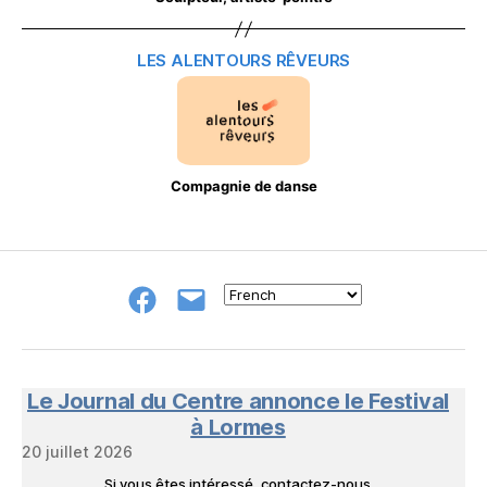
LES ALENTOURS RÊVEURS
Compagnie de danse
Groupe
E-
FB
mail
NeL
à
Nature
en
Le Journal du Centre annonce le Festival
Livres
à Lormes
20 juillet 2026
Si vous êtes intéressé, contactez-nous…