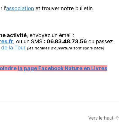
r l'
association
et trouver notre bulletin
ne activité
, envoyez un émail :
es.fr
, ou un SMS :
06.83.48.73.56
ou passez
 de la Tour
.
(les horaires d'ouverture sont sur la page)
joindre
la page Facebook Nature en Livres
Vers le haut
↑