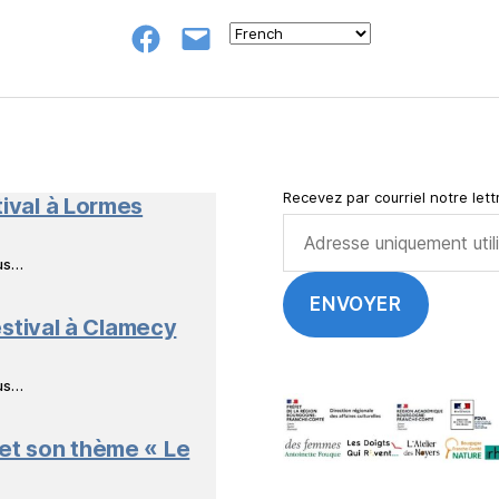
Groupe
E-
FB
mail
NeL
à
Nature
en
Livres
Recevez par courriel notre lettr
tival à Lormes
ous…
stival à Clamecy
ous…
 et son thème « Le