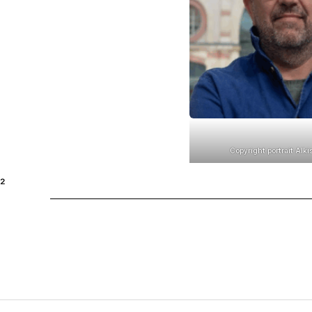
Copyright portrait Alki
²