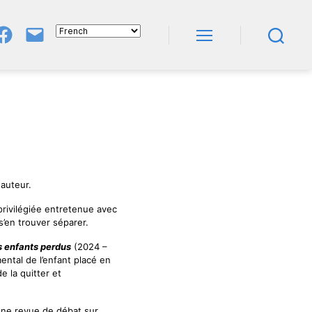
Groupe
E-
FB
Mail
Menu
Recherche
NeL
À
Nature
En
Livres
auteur.
 privilégiée entretenue avec
s’en trouver séparer.
es enfants perdus
(2024 –
mental de l’enfant placé en
de la quitter et
’une revue de débat sur