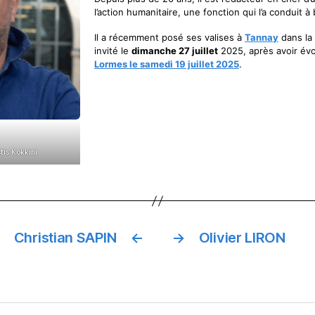
l’action humanitaire, une fonction qui l’a conduit 
Il a récemment posé ses valises à
Tannay
dans la 
invité le
dimanche 27 juillet
2025, après avoir évo
Lormes le
samedi 19 juillet 2025
.
stis Kokkini
Christian SAPIN
←
→
Olivier LIRON