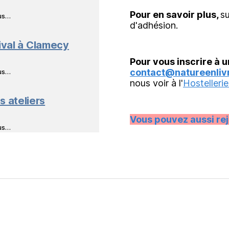
Pour en savoir plus,
su
ous…
d'adhésion.
ival à Clamecy
Pour vous inscrire à u
contact@natureenlivr
ous…
nous voir à l'
Hostellerie
s ateliers
Vous pouvez aussi re
ous…