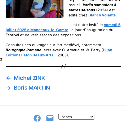
recueil
Jardin somnolent &
autres saisons
(2024) est
édité chez
Blancs Volants
.
Il est notre invité le
samedi 5
juillet
2025 à Monceaux-le-Comte
, le jour d’inauguration du
Festival et de vernissages des expositions.
Consultez ses ouvrages sur l’art médiéval, notamment
Bourgogne Romane
, écrit avec C. Arnaud et W. Berry (
Dijon
Editions Faton Beaux-Arts
– 2006).
²
←
Michel ZINK
→
Boris MARTIN
Groupe
E-
FB
mail