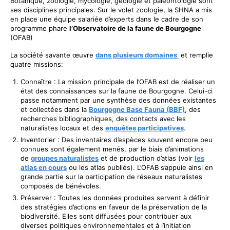
Botanique, zoologie, mycologie, géologie et paléontologie sont
ses disciplines principales. Sur le volet zoologie, la SHNA a mis
en place une équipe salariée d’experts dans le cadre de son
programme phare
l’Observatoire de la faune de Bourgogne
(OFAB)
La société savante œuvre
dans plusieurs domaines
et remplie
quatre missions:
Connaître : La mission principale de l’OFAB est de réaliser un
état des connaissances sur la faune de Bourgogne. Celui-ci
passe notamment par une synthèse des données existantes
et collectées dans la
Bourgogne Base Fauna (BBF)
, des
recherches bibliographiques, des contacts avec les
naturalistes locaux et des
enquêtes participatives
.
Inventorier : Des inventaires d’espèces souvent encore peu
connues sont également menés, par le biais d’animations
de
groupes naturalistes
et de production d’atlas (voir
les
atlas en cours
ou les atlas publiés). L’OFAB s’appuie ainsi en
grande partie sur la participation de réseaux naturalistes
composés de bénévoles.
Préserver : Toutes les données produites servent à définir
des stratégies d’actions en faveur de la préservation de la
biodiversité. Elles sont diffusées pour contribuer aux
diverses politiques environnementales et à l’initiation