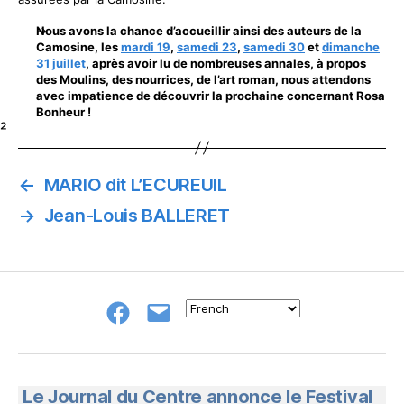
Nous avons la chance d’accueillir ainsi des auteurs de la
Camosine, les
mardi 19
,
samedi 23
,
samedi 30
et
dimanche
31 juillet
, après avoir lu de nombreuses annales, à propos
des Moulins, des nourrices, de l’art roman, nous attendons
avec impatience de découvrir la prochaine concernant Rosa
Bonheur !
²
←
MARIO dit L’ECUREUIL
→
Jean-Louis BALLERET
Groupe
E-
FB
mail
NeL
à
Nature
en
Le Journal du Centre annonce le Festival