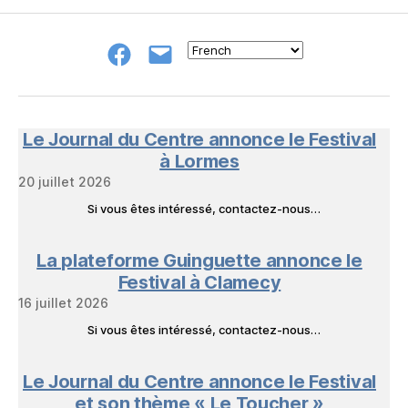
Groupe
E-
FB
mail
NeL
à
Nature
en
Le Journal du Centre annonce le Festival
Livres
à Lormes
20 juillet 2026
Si vous êtes intéressé, contactez-nous…
La plateforme Guinguette annonce le
Festival à Clamecy
16 juillet 2026
Si vous êtes intéressé, contactez-nous…
Le Journal du Centre annonce le Festival
et son thème « Le Toucher »