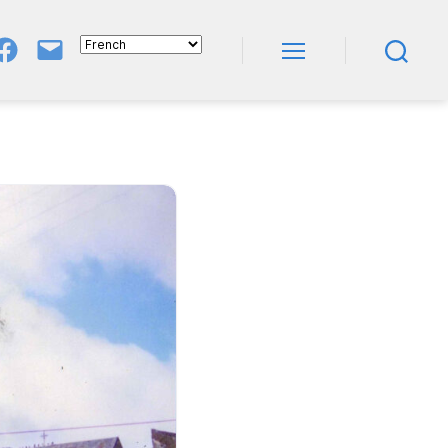
Groupe
E-
FB
Mail
Menu
Recherche
NeL
À
Nature
En
Livres