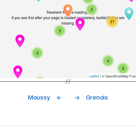
2
Travelers' Map is loading...
If you see this after your page is loaded completely, leafletJS files are
37
missing.
2
2
4
3
Leaflet
| © OpenStreetMap Fran
2
Moussy
←
→
Grenois