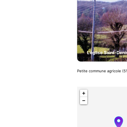
L’église Saint-Deni
Petite commune agricole (51
+
−