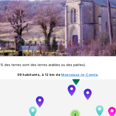
s
4
% des terres sont des terres arables ou des pairies).
39 habitants, à 12 km de
Monceaux-le-Comte
.
4