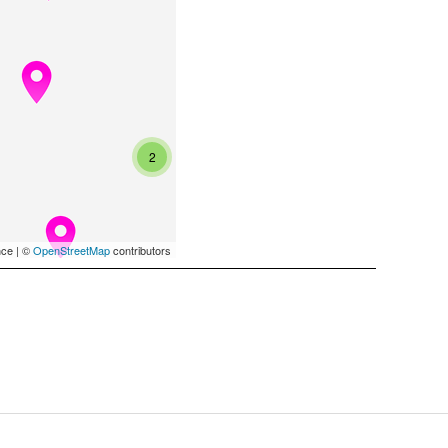
2
ce | ©
OpenStreetMap
contributors