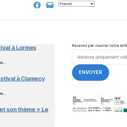
Groupe
E-
FB
mail
NeL
à
Nature
en
Livres
Recevez par courriel notre lettr
tival à Lormes
ous…
stival à Clamecy
ous…
 et son thème « Le