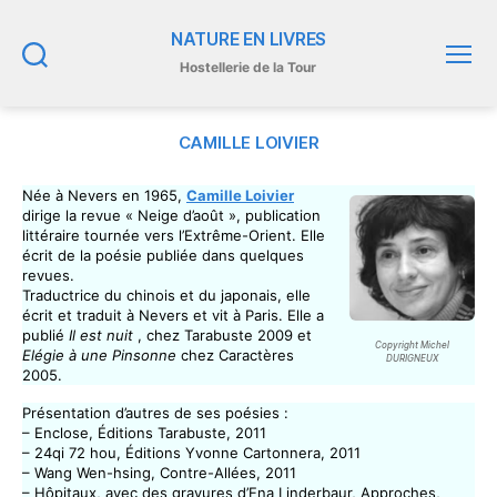
NATURE EN LIVRES
Hostellerie de la Tour
Recherche
Menu
CAMILLE LOIVIER
Née à Nevers en 1965,
Camille Loivier
dirige la revue « Neige d’août », publication
littéraire tournée vers l’Extrême-Orient. Elle
écrit de la poésie publiée dans quelques
revues.
Traductrice du chinois et du japonais, elle
écrit et traduit à Nevers et vit à Paris. Elle a
publié
Il est nuit
, chez Tarabuste 2009 et
Copyright Michel
Elégie à une Pinsonne
chez Caractères
DURIGNEUX
2005.
Présentation d’autres de ses poésies :
– Enclose, Éditions Tarabuste, 2011
– 24qi 72 hou, Éditions Yvonne Cartonnera, 2011
– Wang Wen-hsing, Contre-Allées, 2011
– Hôpitaux, avec des gravures d’Ena Linderbaur, Approches,