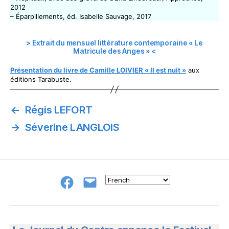
2012
– Éparpillements, éd. Isabelle Sauvage, 2017
> Extrait du mensuel littérature contemporaine « Le
Matricule des Anges » <
Présentation du livre de Camille LOIVIER « Il est nuit »
aux
éditions Tarabuste.
←
Régis LEFORT
→
Séverine LANGLOIS
Groupe
E-
FB
mail
NeL
à
Nature
en