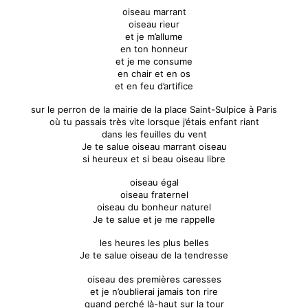
oiseau marrant
oiseau rieur
et je m’allume
en ton honneur
et je me consume
en chair et en os
et en feu d’artifice
sur le perron de la mairie de la place Saint-Sulpice à Paris
où tu passais très vite lorsque j’étais enfant riant
dans les feuilles du vent
Je te salue oiseau marrant oiseau
si heureux et si beau oiseau libre
oiseau égal
oiseau fraternel
oiseau du bonheur naturel
Je te salue et je me rappelle
les heures les plus belles
Je te salue oiseau de la tendresse
oiseau des premières caresses
et je n’oublierai jamais ton rire
quand perché là-haut sur la tour