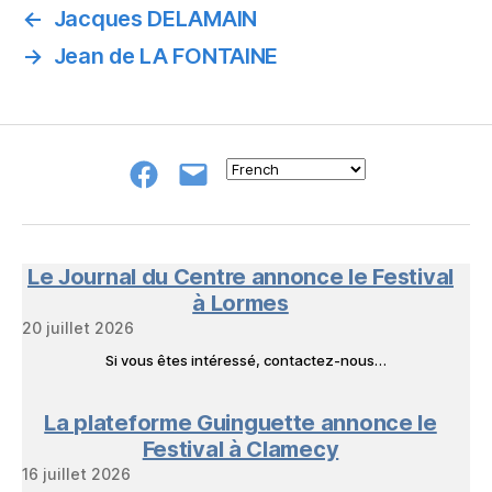
←
Jacques DELAMAIN
→
Jean de LA FONTAINE
Groupe
E-
FB
mail
NeL
à
Nature
en
Le Journal du Centre annonce le Festival
Livres
à Lormes
20 juillet 2026
Si vous êtes intéressé, contactez-nous…
La plateforme Guinguette annonce le
Festival à Clamecy
16 juillet 2026