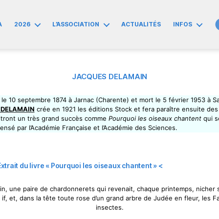
A
2026
L’ASSOCIATION
ACTUALITÉS
INFOS
JACQUES DELAMAIN
 le 10 septembre 1874 à Jarnac (Charente) et mort le 5 février 1953 à Sa
 DELAMAIN
crée en 1921 les éditions Stock et fera paraître ensuite des 
aitront un très grand succès comme
Pourquoi les oiseaux chantent
qui s
nsé par l’Académie Française et l’Académie des Sciences.
Extrait du livre « Pourquoi les oiseaux chantent » <
ardin, une paire de chardonnerets qui revenait, chaque printemps, nicher s
 if, et, dans la tête toute rose d’un grand arbre de Judée en fleur, les 
insectes.