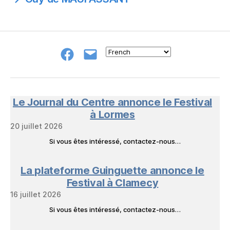
Groupe
E-
FB
mail
NeL
à
Nature
en
Le Journal du Centre annonce le Festival
Livres
à Lormes
20 juillet 2026
Si vous êtes intéressé, contactez-nous…
La plateforme Guinguette annonce le
Festival à Clamecy
16 juillet 2026
Si vous êtes intéressé, contactez-nous…