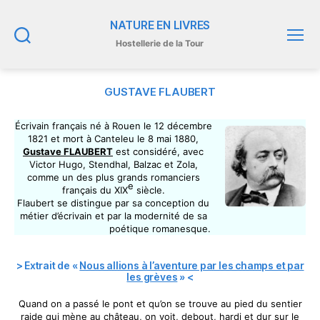
NATURE EN LIVRES
Hostellerie de la Tour
Recherche
Menu
GUSTAVE FLAUBERT
Écrivain français né à Rouen le 12 décembre
1821 et mort à Canteleu le 8 mai 1880,
Gustave FLAUBERT
est considéré, avec
Victor Hugo, Stendhal, Balzac et Zola,
comme un des plus grands romanciers
e
français du XIX
siècle.
Flaubert se distingue par sa conception du
métier d’écrivain et par la modernité de sa
poétique romanesque.
> Extrait de «
Nous allions à l’aventure par les champs et par
les grèves
» <
Quand on a passé le pont et qu’on se trouve au pied du sentier
raide qui mène au château, on voit, debout, hardi et dur sur le