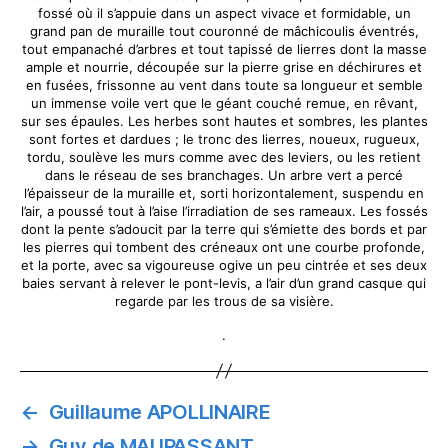
fossé où il s’appuie dans un aspect vivace et formidable, un
grand pan de muraille tout couronné de mâchicoulis éventrés,
tout empanaché d’arbres et tout tapissé de lierres dont la masse
ample et nourrie, découpée sur la pierre grise en déchirures et
en fusées, frissonne au vent dans toute sa longueur et semble
un immense voile vert que le géant couché remue, en rêvant,
sur ses épaules. Les herbes sont hautes et sombres, les plantes
sont fortes et dardues ; le tronc des lierres, noueux, rugueux,
tordu, soulève les murs comme avec des leviers, ou les retient
dans le réseau de ses branchages. Un arbre vert a percé
l’épaisseur de la muraille et, sorti horizontalement, suspendu en
l’air, a poussé tout à l’aise l’irradiation de ses rameaux. Les fossés
dont la pente s’adoucit par la terre qui s’émiette des bords et par
les pierres qui tombent des créneaux ont une courbe profonde,
et la porte, avec sa vigoureuse ogive un peu cintrée et ses deux
baies servant à relever le pont-levis, a l’air d’un grand casque qui
regarde par les trous de sa visière.
.
←
Guillaume APOLLINAIRE
→
Guy de MAUPASSANT