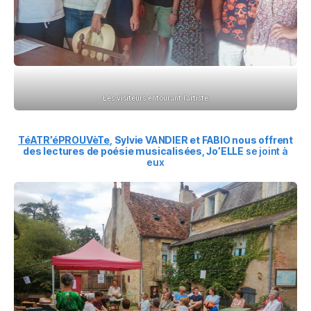
Les visiteurs entourant l’artiste
TéATR’éPROUVèTe
,
Sylvie VANDIER et FABIO
nous offrent
des
lectures de poésie musicalisées, Jo’ELLE
se joint à
eux