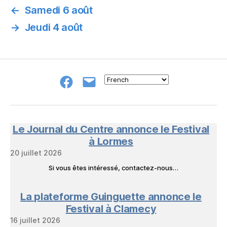
←
Samedi 6 août
→
Jeudi 4 août
Groupe
E-
FB
mail
NeL
à
Nature
en
Le Journal du Centre annonce le Festival
Livres
à Lormes
20 juillet 2026
Si vous êtes intéressé, contactez-nous…
La plateforme Guinguette annonce le
Festival à Clamecy
16 juillet 2026