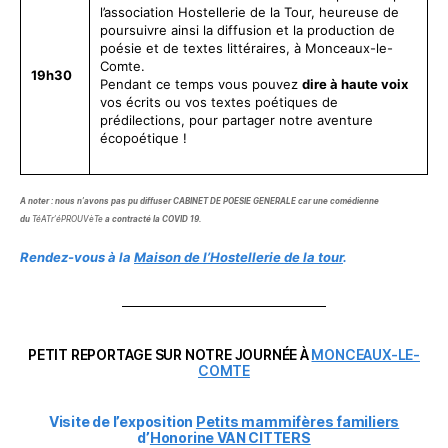
l’association Hostellerie de la Tour, heureuse de
poursuivre ainsi la diffusion et la production de
poésie et de textes littéraires, à Monceaux-le-
Comte.
19h30
Pendant ce temps vous pouvez
dire à haute voix
vos écrits ou vos textes poétiques de
prédilections, pour partager notre aventure
écopoétique !
A noter : nous n’avons pas pu diffuser CABINET DE POESIE GENERALE car une comédienne
du
TéATr’éPROUVèTe
a contracté la COVID 19.
Rendez-vous à la
Maison de l’Hostellerie de la tour
.
PETIT REPORTAGE SUR NOTRE JOURNÉE À
MONCEAUX-LE-
COMTE
Visite de l’exposition
Petits mammifères familiers
d’
Honorine VAN CITTERS