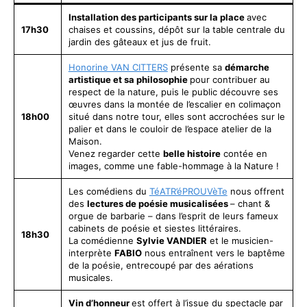
Installation des participants sur la place
avec
17h30
chaises et coussins, dépôt sur la table centrale du
jardin des gâteaux et jus de fruit.
Honorine VAN CITTERS
présente sa
démarche
artistique et sa philosophie
pour contribuer au
respect de la nature, puis le public découvre ses
œuvres dans la montée de l’escalier en colimaçon
18h00
situé dans notre tour, elles sont accrochées sur le
palier et dans le couloir de l’espace atelier de la
Maison.
Venez regarder cette
belle histoire
contée en
images, comme une fable-hommage à la Nature !
Les comédiens du
TéATR’éPROUVèTe
nous offrent
des
lectures de poésie musicalisées
– chant &
orgue de barbarie – dans l’esprit de leurs fameux
cabinets de poésie et siestes littéraires.
18h30
La comédienne
Sylvie VANDIER
et le musicien-
interprète
FABIO
nous entraînent vers le baptême
de la poésie, entrecoupé par des aérations
musicales.
Vin d’honneur
est offert à l’issue du spectacle par