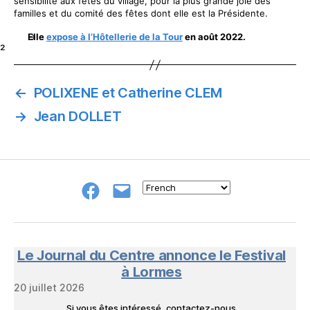
sensibilité aux fêtes du village, pour la plus grande joie des
familles et du comité des fêtes dont elle est la Présidente.
Elle
expose à l’Hôtellerie de la Tour
en août 2022.
²
←
POLIXENE et Catherine CLEM
→
Jean DOLLET
Groupe
E-
FB
mail
NeL
à
Nature
en
Le Journal du Centre annonce le Festival
Livres
à Lormes
20 juillet 2026
Si vous êtes intéressé, contactez-nous…