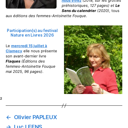
nous vivez
(2018, sur les grottes
préhistoriques
,
127 pages) et
Le
Sens du calendrier
(2020)
, tous
aux
éditions des femmes-Antoinette Fouque
.
Participation(s) au festival
Nature en Livres 2026
Le
mercredi 15 juillet à
Clamecy
elle nous présente
son avant-dernier livre
Flaques
(Éditions des
femmes-Antoinette Fouque
mai 2025, 96 pages)
.
²
←
Olivier PAPLEUX
→
Luc LEENS