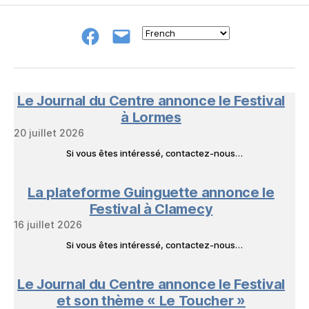
Groupe
E-
FB
mail
NeL
à
Nature
en
Le Journal du Centre annonce le Festival
Livres
à Lormes
20 juillet 2026
Si vous êtes intéressé, contactez-nous…
La plateforme Guinguette annonce le
Festival à Clamecy
16 juillet 2026
Si vous êtes intéressé, contactez-nous…
Le Journal du Centre annonce le Festival
et son thème « Le Toucher »