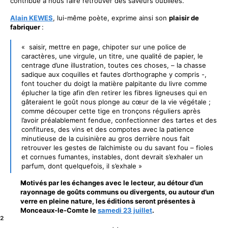
contribue à nous faire retrouver des saveurs oubliées.
Alain KEWES
, lui-même poète, exprime ainsi son
plaisir de
fabriquer
:
« saisir, mettre en page, chipoter sur une police de
caractères, une virgule, un titre, une qualité de papier, le
centrage d’une illustration, toutes ces choses, – la chasse
sadique aux coquilles et fautes d’orthographe y compris -,
font toucher du doigt la matière palpitante du livre comme
éplucher la tige afin d’en retirer les fibres ligneuses qui en
gâteraient le goût nous plonge au cœur de la vie végétale ;
comme découper cette tige en tronçons réguliers après
l’avoir préalablement fendue, confectionner des tartes et des
confitures, des vins et des compotes avec la patience
minutieuse de la cuisinière au gros derrière nous fait
retrouver les gestes de l’alchimiste ou du savant fou – fioles
et cornues fumantes, instables, dont devrait s’exhaler un
parfum, dont quelquefois, il s’exhale »
Motivés par les échanges avec le lecteur, au détour d’un
rayonnage de goûts communs ou divergents, ou autour d’un
verre en pleine nature, les éditions seront présentes à
Monceaux-le-Comte le
samedi 23 juillet
.
²