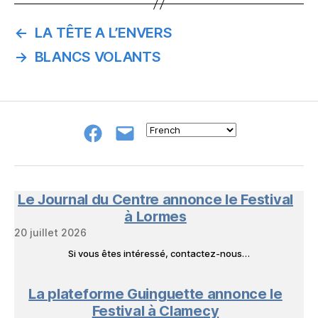
←
LA TÊTE A L’ENVERS
→
BLANCS VOLANTS
Groupe
E-
FB
mail
NeL
à
Nature
en
Le Journal du Centre annonce le Festival
Livres
à Lormes
20 juillet 2026
Si vous êtes intéressé, contactez-nous…
La plateforme Guinguette annonce le
Festival à Clamecy