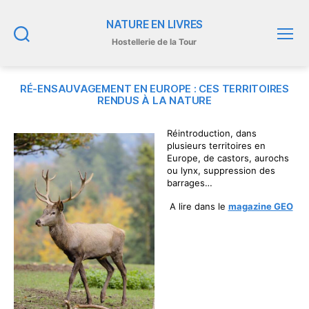
NATURE EN LIVRES
Hostellerie de la Tour
Recherche
Menu
RÉ-ENSAUVAGEMENT EN EUROPE : CES TERRITOIRES
RENDUS À LA NATURE
Réintroduction, dans
plusieurs territoires en
Europe, de castors, aurochs
ou lynx, suppression des
barrages…
A lire dans le
magazine GEO