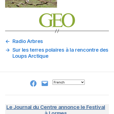
←
Radio Arbres
→
Sur les terres polaires à la rencontre des
Loups Arctique
Groupe
E-
FB
mail
NeL
à
Nature
en
Le Journal du Centre annonce le Festival
Livres
à Lormes