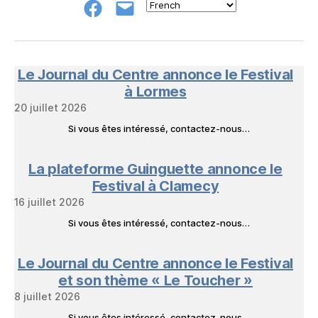
Groupe
E-
FB
mail
NeL
à
Nature
en
Le Journal du Centre annonce le Festival
Livres
à Lormes
20 juillet 2026
Si vous êtes intéressé, contactez-nous…
La plateforme Guinguette annonce le
Festival à Clamecy
16 juillet 2026
Si vous êtes intéressé, contactez-nous…
Le Journal du Centre annonce le Festival
et son thème « Le Toucher »
8 juillet 2026
Si vous êtes intéressé, contactez-nous…