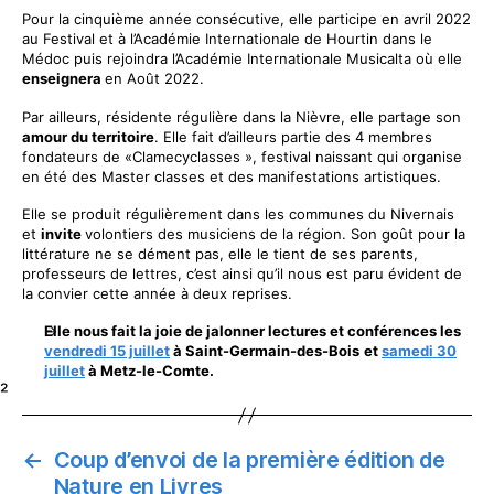
Pour la cinquième année consécutive, elle participe en avril 2022
au Festival et à l’Académie Internationale de Hourtin dans le
Médoc puis rejoindra l’Académie Internationale Musicalta où elle
enseignera
en Août 2022.
Par ailleurs, résidente régulière dans la Nièvre, elle partage son
amour du territoire
. Elle fait d’ailleurs partie des 4 membres
fondateurs de «Clamecyclasses », festival naissant qui organise
en été des Master classes et des manifestations artistiques.
Elle se produit régulièrement dans les communes du Nivernais
et
invite
volontiers des musiciens de la région. Son goût pour la
littérature ne se dément pas, elle le tient de ses parents,
professeurs de lettres, c’est ainsi qu’il nous est paru évident de
la convier cette année à deux reprises.
Elle nous fait la joie de jalonner lectures et conférences les
vendredi 15 juillet
à Saint-Germain-des-Bois
et
samedi 30
juillet
à Metz-le-Comte.
²
←
Coup d’envoi de la première édition de
Nature en Livres