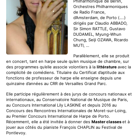
Philharmonique de Berlin,
Orchestres Philharmoniques
de Radio France,
d’Amsterdam, de Porto (….)
dirigés par Claudio ABBADO,
Sir Simon RATTLE, Gustavo
DUDAMEL, Myung-Whun
Chung, Seiji OZAWA, Ricardo
MUTI, …
Parallèlement, elle se produit
en concert, tant en harpe seule qu’en musique de chambre, sur
des programmes qu’elle associe volontiers à la
littérature
avec la
complicité de comédiens. Titulaire du Certificat d’aptitude aux
fonctions de professeur de harpe elle enseigne depuis une
quinzaine d’années au CRR de Versailles Grand Parc.
Elle participe régulièrement à des jurys de concours nationaux et
internationaux, au Conservatoire National de Musique de Paris,
au Concours International Lily LASKINE et depuis 2016 au
Concours des Rencontres Internationales de Moret-sur-Loing,
au Premier Concours International de Harpe de Porto.
Récemment, elle a été invitée à donner des
Master classes
et à
jouer aux côtés du pianiste François CHAPLIN au Festival de
Pontlevoy.