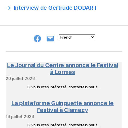
→
Interview de Gertrude DODART
Groupe
E-
FB
mail
NeL
à
Nature
en
Le Journal du Centre annonce le Festival
Livres
à Lormes
20 juillet 2026
Si vous êtes intéressé, contactez-nous…
La plateforme Guinguette annonce le
Festival à Clamecy
16 juillet 2026
Si vous êtes intéressé, contactez-nous…