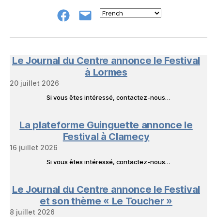
Groupe
E-
FB
mail
NeL
à
Nature
en
Le Journal du Centre annonce le Festival
Livres
à Lormes
20 juillet 2026
Si vous êtes intéressé, contactez-nous…
La plateforme Guinguette annonce le
Festival à Clamecy
16 juillet 2026
Si vous êtes intéressé, contactez-nous…
Le Journal du Centre annonce le Festival
et son thème « Le Toucher »
8 juillet 2026