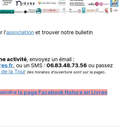
r l'
association
et trouver notre bulletin
ne activité
, envoyez un émail :
es.fr
, ou un SMS :
06.83.48.73.56
ou passez
 de la Tour
.
(les horaires d'ouverture sont sur la page)
joindre
la page Facebook Nature en Livres