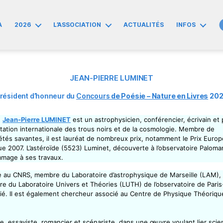
A
2026
L’ASSOCIATION
ACTUALITÉS
INFOS
JEAN-PIERRE LUMINET
résident d’honneur du
Concours
de Poésie – Nature en Livres
202
,
Jean-Pierre LUMINET
est un astrophysicien, conférencier, écrivain et
utation internationale des trous noirs et de la cosmologie. Membre de
étés savantes, il est lauréat de nombreux prix, notamment le Prix Euro
ue 2007. L’astéroïde (5523) Luminet, découverte à l’observatoire Paloma
mage à ses travaux.
he au CNRS, membre du Laboratoire d’astrophysique de Marseille (LAM),
 du Laboratoire Univers et Théories (LUTH) de l’observatoire de Paris
ilié. Il est également chercheur associé au Centre de Physique Théoriqu
e, essayiste, romancier et scénariste, dans une œuvre voulant lier scie