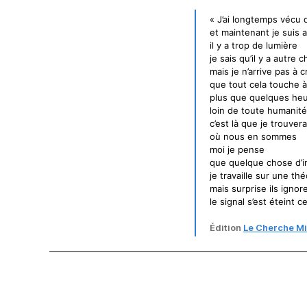
« J’ai longtemps vécu d
et maintenant je suis 
il y a trop de lumière
je sais qu’il y a autre 
mais je n’arrive pas à c
que tout cela touche à
plus que quelques he
loin de toute humanité
c’est là que je trouvera
où nous en sommes
moi je pense
que quelque chose d’i
je travaille sur une thé
mais surprise ils igno
le signal s’est éteint c
Édition
Le Cherche Mi