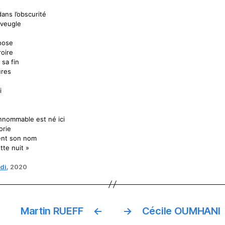
ans l’obscurité
aveugle
chose
roire
 sa fin
ures
i
nnommable est né ici
orie
rent son nom
ette nuit »
di
, 2020
Martin RUEFF
←
→
Cécile OUMHANI