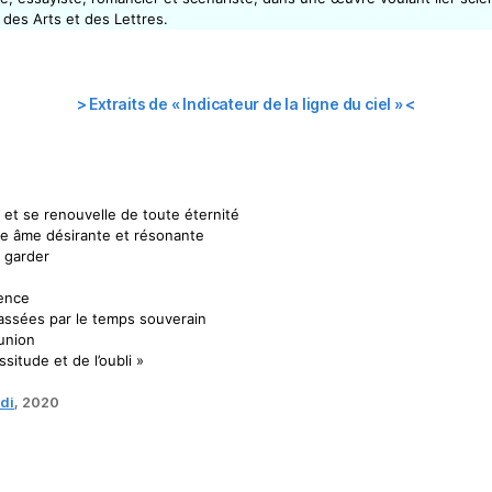
r des Arts et des Lettres.
> Extraits de « Indicateur de la ligne du ciel » <
 et se renouvelle de toute éternité
le âme désirante et résonante
le garder
ence
assées par le temps souverain
 union
situde et de l’oubli »
di
, 2020