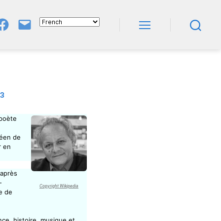
Groupe
E-
FB
Mail
Menu
Recherche
NeL
À
Nature
En
Livres
3
 poète
péen de
r en
 après
-
Copyright Wikipedia
e de
nce, histoire, musique et