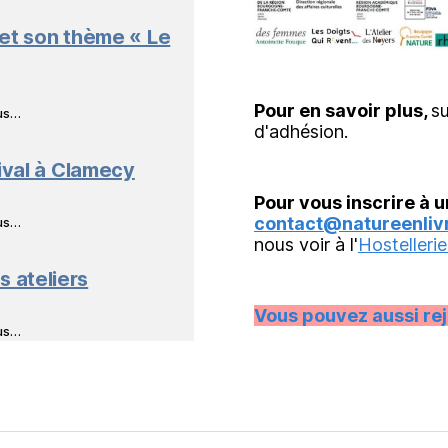
 et son thème « Le
Pour en savoir plus,
su
ous…
d'adhésion.
ival à Clamecy
Pour vous inscrire à u
contact@natureenlivr
ous…
nous voir à l'
Hostellerie
s ateliers
Vous pouvez aussi re
ous…