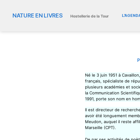
NATURE EN LIVRES
L’AGEND
Hostellerie de la Tour
P
Né le 3 juin 1951 à Cavaillon
français, spécialiste de rép
plusieurs académies et soci
la Communication Scientifiq
1991, porte son nom en hom
Il est directeur de recherc
avoir été longuement membre
Meudon, auquel il reste aff
Marseille (CPT).
De par ses activités de poèt