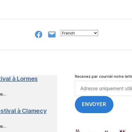
Groupe
E-
FB
mail
NeL
à
Nature
en
Livres
Recevez par courriel notre lettr
tival à Lormes
ous…
stival à Clamecy
ous…