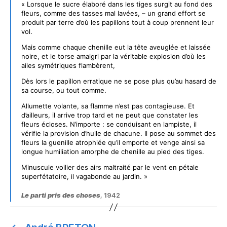
« Lorsque le sucre élaboré dans les tiges surgit au fond des
fleurs, comme des tasses mal lavées, – un grand effort se
produit par terre d’où les papillons tout à coup prennent leur
vol.
Mais comme chaque chenille eut la tête aveuglée et laissée
noire, et le torse amaigri par la véritable explosion d’où les
ailes symétriques flambèrent,
Dès lors le papillon erratique ne se pose plus qu’au hasard de
sa course, ou tout comme.
Allumette volante, sa flamme n’est pas contagieuse. Et
d’ailleurs, il arrive trop tard et ne peut que constater les
fleurs écloses. N’importe : se conduisant en lampiste, il
vérifie la provision d’huile de chacune. Il pose au sommet des
fleurs la guenille atrophiée qu’il emporte et venge ainsi sa
longue humiliation amorphe de chenille au pied des tiges.
Minuscule voilier des airs maltraité par le vent en pétale
superfétatoire, il vagabonde au jardin. »
Le parti pris des choses
, 1942