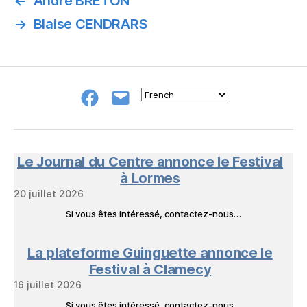
←
André BRETON
→
Blaise CENDRARS
Groupe
E-
FB
mail
NeL
à
Nature
en
Le Journal du Centre annonce le Festival
Livres
à Lormes
20 juillet 2026
Si vous êtes intéressé, contactez-nous…
La plateforme Guinguette annonce le
Festival à Clamecy
16 juillet 2026
Si vous êtes intéressé, contactez-nous…