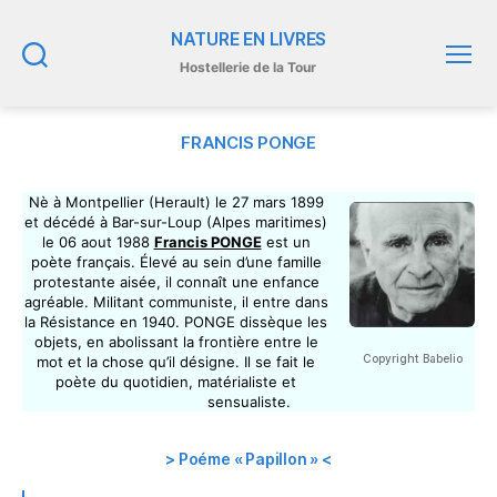
NATURE EN LIVRES
Hostellerie de la Tour
Recherche
Menu
FRANCIS PONGE
Nè à Montpellier (Herault) le 27 mars 1899
et décédé à Bar-sur-Loup (Alpes maritimes)
le 06 aout 1988
Francis PONGE
est un
poète français. Élevé au sein d’une famille
protestante aisée, il connaît une enfance
agréable. Militant communiste, il entre dans
la Résistance en 1940. PONGE dissèque les
objets, en abolissant la frontière entre le
Copyright Babelio
mot et la chose qu’il désigne. Il se fait le
poète du quotidien, matérialiste et
sensualiste.
> Poéme « Papillon » <