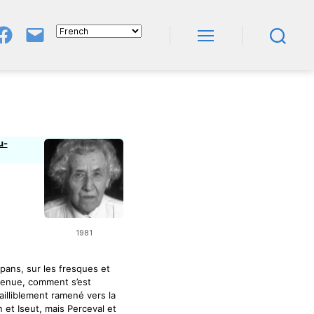
Groupe
E-
FB
Mail
Menu
Recherche
NeL
À
Nature
En
Livres
u-
1981
pans, sur les fresques et
 venue, comment s’est
illiblement ramené vers la
 et Iseut, mais Perceval et