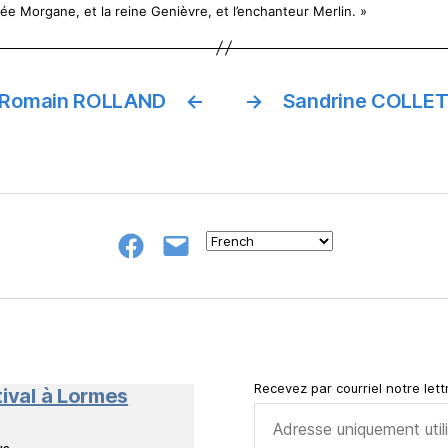
 fée Morgane, et la reine Genièvre, et l’enchanteur Merlin. »
Romain ROLLAND
←
→
Sandrine COLLE
Groupe
E-
FB
mail
NeL
à
Nature
en
Livres
Recevez par courriel notre lettr
tival à Lormes
ous…