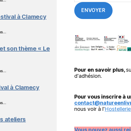
stival à Clamecy
ous…
 et son thème « Le
Pour en savoir plus,
su
ous…
d'adhésion.
ival à Clamecy
Pour vous inscrire à u
contact@natureenlivr
ous…
nous voir à l'
Hostellerie
s ateliers
Vous pouvez aussi re