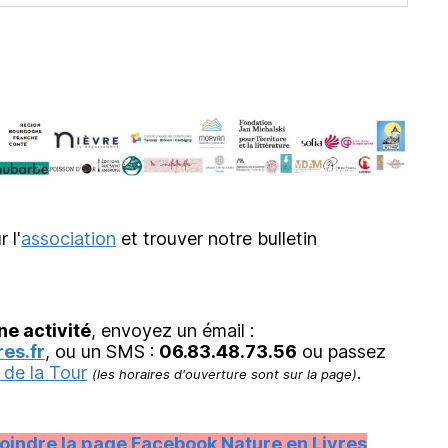
r l'
association
et trouver notre bulletin
ne activité
, envoyez un émail :
es.fr
, ou un SMS :
06.83.48.73.56
ou passez
 de la Tour
.
(les horaires d'ouverture sont sur la page)
joindre
la page Facebook Nature en Livres