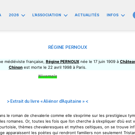
A
2026
L’ASSOCIATION
ACTUALITÉS
INFOS
RÉGINE PERNOUX
nne médiéviste française,
Régine PERNOUX
née le 17 juin 1909 à
Châtea
Chinon
est morte le 22 avril 1998 à Paris.
Nivernais
> Extrait du livre « Aliénor d’Aquitaine » <
ans le roman de chevalerie comme elle s’exprime sur les prestigieux tym
es romanes. Or, toutes les fois que l’on cherche à s’expliquer d’où est
ourtoisie, thèmes chevaleresques et mythes celtiques, on se trouve infa
lage apparaissent les poètes qui rendront familiers non seulement Tristan