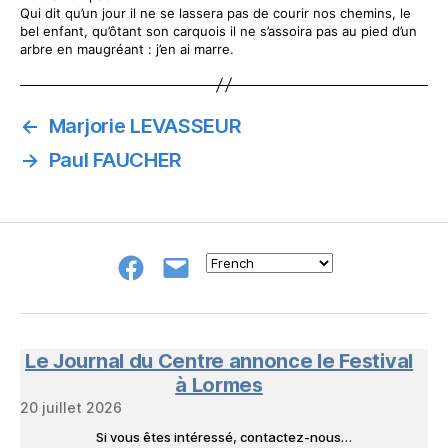
Qui dit qu’un jour il ne se lassera pas de courir nos chemins, le
bel enfant, qu’ôtant son carquois il ne s’assoira pas au pied d’un
arbre en maugréant : j’en ai marre.
←
Marjorie LEVASSEUR
→
Paul FAUCHER
Groupe
E-
FB
mail
NeL
à
Nature
en
Le Journal du Centre annonce le Festival
Livres
à Lormes
20 juillet 2026
Si vous êtes intéressé, contactez-nous…