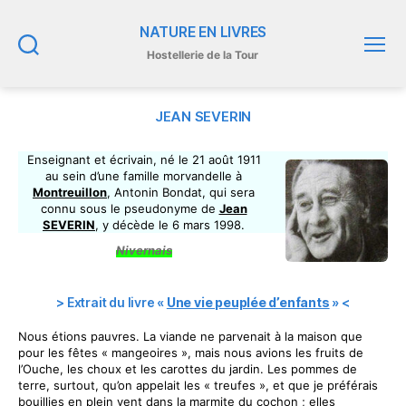
NATURE EN LIVRES
Hostellerie de la Tour
Recherche
Menu
JEAN SEVERIN
Enseignant et écrivain, né le 21 août 1911
au sein d’une famille morvandelle à
Montreuillon
, Antonin Bondat, qui sera
connu sous le pseudonyme de
Jean
SEVERIN
, y décède le 6 mars 1998.
Nivernais
> Extrait du livre «
Une vie peuplée d’enfants
» <
Nous étions pauvres. La viande ne parvenait à la maison que
pour les fêtes « mangeoires », mais nous avions les fruits de
l’Ouche, les choux et les carottes du jardin. Les pommes de
terre, surtout, qu’on appelait les « treufes », et que je préférais
bouillies en plein vent dans la marmite du cochon ; elles