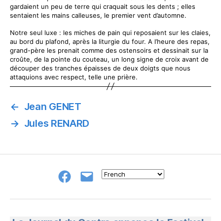
gardaient un peu de terre qui craquait sous les dents ; elles
sentaient les mains calleuses, le premier vent d’automne.
Notre seul luxe : les miches de pain qui reposaient sur les claies,
au bord du plafond, après la liturgie du four. A l’heure des repas,
grand-père les prenait comme des ostensoirs et dessinait sur la
croûte, de la pointe du couteau, un long signe de croix avant de
découper des tranches épaisses de deux doigts que nous
attaquions avec respect, telle une prière.
←
Jean GENET
→
Jules RENARD
Groupe
E-
FB
mail
NeL
à
Nature
en