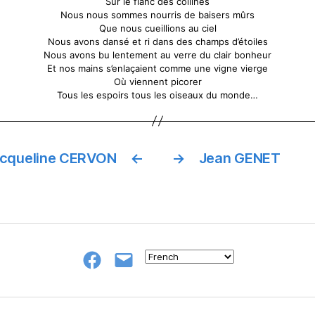
Sur le flanc des collines
Nous nous sommes nourris de baisers mûrs
Que nous cueillions au ciel
Nous avons dansé et ri dans des champs d’étoiles
Nous avons bu lentement au verre du clair bonheur
Et nos mains s’enlaçaient comme une vigne vierge
Où viennent picorer
Tous les espoirs tous les oiseaux du monde…
cqueline CERVON
←
→
Jean GENET
Groupe
E-
FB
mail
NeL
à
Nature