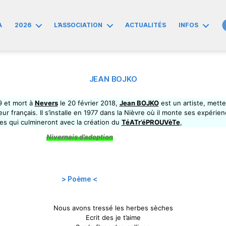
A
2026
L’ASSOCIATION
ACTUALITÉS
INFOS
JEAN BOJKO
9 et mort à
Nevers
le 20 février 2018,
Jean BOJKO
est un artiste, mett
ur français. Il s’installe en 1977 dans la Nièvre où il monte ses expérie
les qui culmineront avec la création du
TéATr’éPROUVèTe
,
Nivernais d’adoption
> Poème <
Nous avons tressé les herbes sèches
Ecrit des je t’aime