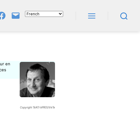
Groupe
E-
FB
Mail
Menu
Recherche
NeL
À
Nature
En
Livres
eur en
nces
Copyright TéATr’éPROUVèTe