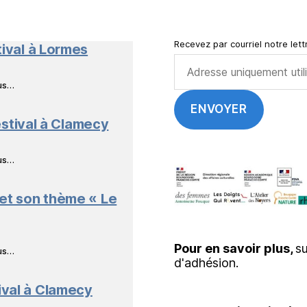
en
Livres
Recevez par courriel notre lettr
tival à Lormes
ous…
stival à Clamecy
ous…
 et son thème « Le
Pour en savoir plus,
su
ous…
d'adhésion.
ival à Clamecy