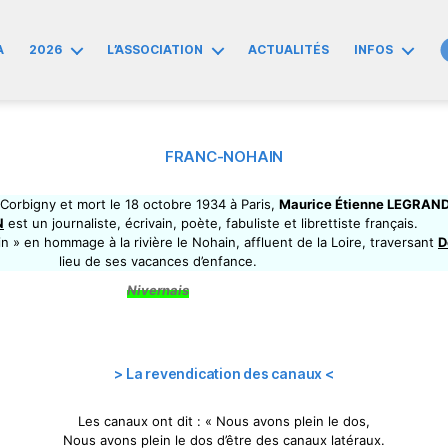
A
2026
L’ASSOCIATION
ACTUALITÉS
INFOS
FRANC-NOHAIN
Corbigny et mort le 18 octobre 1934 à Paris,
Maurice Étienne LEGRAND
N
est un journaliste, écrivain, poète, fabuliste et librettiste français.
in » en hommage à la rivière le Nohain, affluent de la Loire, traversant
D
lieu de ses vacances d’enfance.
Nivernais
> La revendication des canaux <
Les canaux ont dit : « Nous avons plein le dos,
Nous avons plein le dos d’être des canaux latéraux.