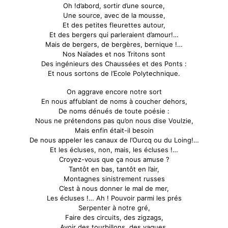
Oh !d’abord, sortir d’une source,
Une source, avec de la mousse,
Et des petites fleurettes autour,
Et des bergers qui parleraient d’amour!…
Mais de bergers, de bergères, bernique !…
Nos Naïades et nos Tritons sont
Des ingénieurs des Chaussées et des Ponts :
Et nous sortons de l’Ecole Polytechnique.
On aggrave encore notre sort
En nous affublant de noms à coucher dehors,
De noms dénués de toute poésie :
Nous ne prétendons pas qu’on nous dise Voulzie,
Mais enfin était-il besoin
De nous appeler les canaux de l’Ourcq ou du Loing!…
Et les écluses, non, mais, les écluses !…
Croyez-vous que ça nous amuse ?
Tantôt en bas, tantôt en l’air,
Montagnes sinistrement russes
C’est à nous donner le mal de mer,
Les écluses !… Ah ! Pouvoir parmi les prés
Serpenter à notre gré,
Faire des circuits, des zigzags,
Avoir des tourbillons, des vagues,