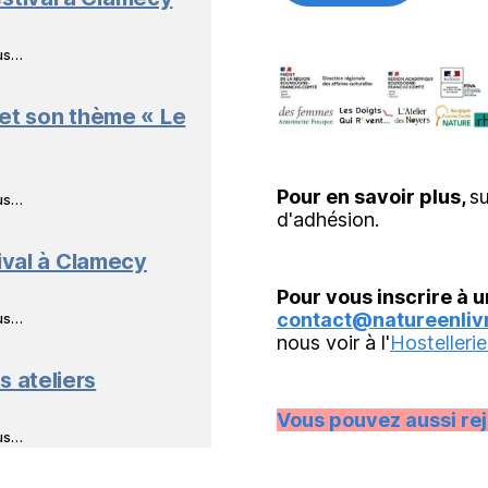
ous…
 et son thème « Le
Pour en savoir plus,
su
ous…
d'adhésion.
ival à Clamecy
Pour vous inscrire à u
contact@natureenlivr
ous…
nous voir à l'
Hostellerie
s ateliers
Vous pouvez aussi re
ous…