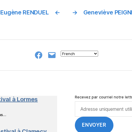
Eugène RENDUEL
←
→
Geneviève PEIGN
Groupe
E-
FB
mail
NeL
à
Nature
en
Livres
Recevez par courriel notre lettr
tival à Lormes
ous…
stival à Clamecy