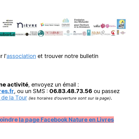
r l'
association
et trouver notre bulletin
ne activité
, envoyez un émail :
es.fr
, ou un SMS :
06.83.48.73.56
ou passez
 de la Tour
.
(les horaires d'ouverture sont sur la page)
joindre
la page Facebook Nature en Livres