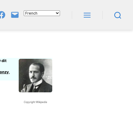
Groupe
E-
FB
Mail
Menu
Recherche
NeL
À
Nature
En
Livres
 dit
onzy
,
Copyright Wikipedia