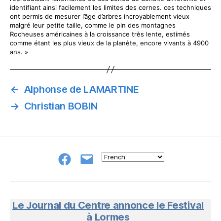
identifiant ainsi facilement les limites des cernes. ces techniques
ont permis de mesurer l’âge d’arbres incroyablement vieux
malgré leur petite taille, comme le pin des montagnes
Rocheuses américaines à la croissance très lente, estimés
comme étant les plus vieux de la planète, encore vivants à 4900
ans. »
←
Alphonse de LAMARTINE
→
Christian BOBIN
Groupe
E-
FB
mail
NeL
à
Nature
en
Le Journal du Centre annonce le Festival
Livres
à Lormes