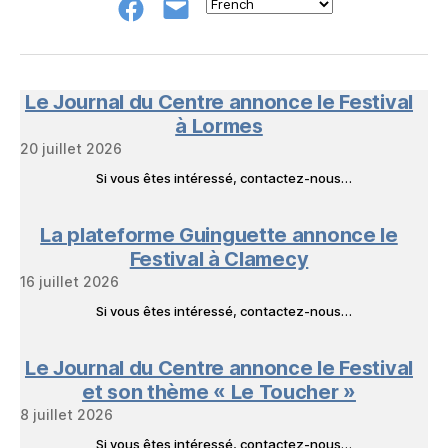
Groupe
E-
FB
mail
NeL
à
Nature
en
Le Journal du Centre annonce le Festival
Livres
à Lormes
20 juillet 2026
Si vous êtes intéressé, contactez-nous…
La plateforme Guinguette annonce le
Festival à Clamecy
16 juillet 2026
Si vous êtes intéressé, contactez-nous…
Le Journal du Centre annonce le Festival
et son thème « Le Toucher »
8 juillet 2026
Si vous êtes intéressé, contactez-nous…