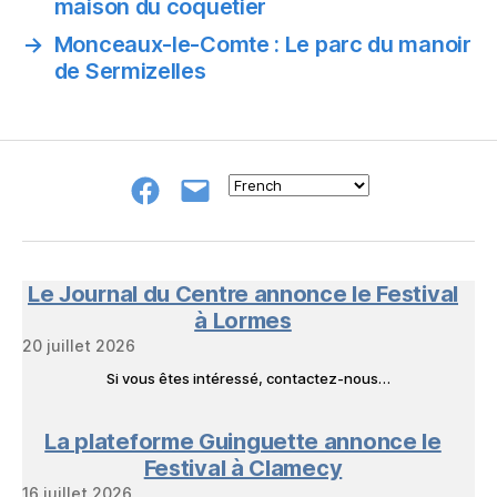
maison du coquetier
→
Monceaux-le-Comte : Le parc du manoir
de Sermizelles
Groupe
E-
FB
mail
NeL
à
Nature
en
Le Journal du Centre annonce le Festival
Livres
à Lormes
20 juillet 2026
Si vous êtes intéressé, contactez-nous…
La plateforme Guinguette annonce le
Festival à Clamecy
16 juillet 2026