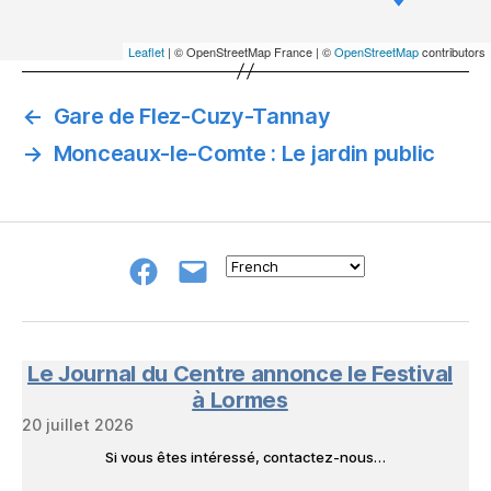
Leaflet
| © OpenStreetMap France | ©
OpenStreetMap
contributors
←
Gare de Flez-Cuzy-Tannay
→
Monceaux-le-Comte : Le jardin public
Groupe
E-
FB
mail
NeL
à
Nature
en
Le Journal du Centre annonce le Festival
Livres
à Lormes
20 juillet 2026
Si vous êtes intéressé, contactez-nous…