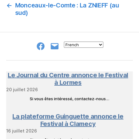
←
Monceaux-le-Comte : La ZNIEFF (au
sud)
Groupe
E-
FB
mail
NeL
à
Nature
en
Le Journal du Centre annonce le Festival
Livres
à Lormes
20 juillet 2026
Si vous êtes intéressé, contactez-nous…
La plateforme Guinguette annonce le
Festival à Clamecy
16 juillet 2026