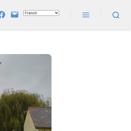
Groupe
E-
FB
Mail
Menu
Recherche
NeL
À
Nature
En
Livres