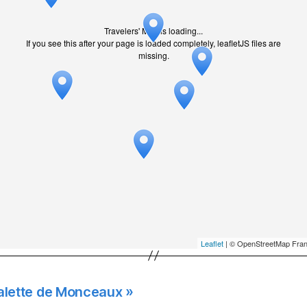
Travelers' Map is loading...
If you see this after your page is loaded completely, leafletJS files are
missing.
Leaflet
| © OpenStreetMap Fran
Palette de Monceaux »