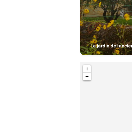
Le jardin de l’anci
+
−