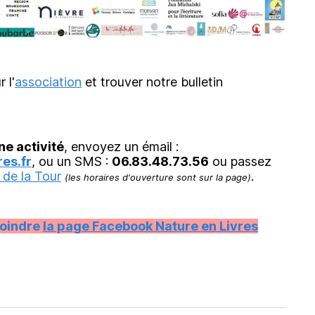
r l'
association
et trouver notre bulletin
ne activité
, envoyez un émail :
es.fr
, ou un SMS :
06.83.48.73.56
ou passez
 de la Tour
.
(les horaires d'ouverture sont sur la page)
joindre
la page Facebook Nature en Livres