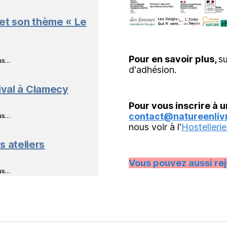
 et son thème « Le
Pour en savoir plus,
su
ous…
d'adhésion.
ival à Clamecy
Pour vous inscrire à u
contact@natureenlivr
ous…
nous voir à l'
Hostellerie
s ateliers
Vous pouvez aussi re
ous…