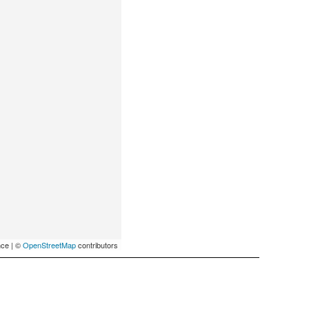
ce | ©
OpenStreetMap
contributors