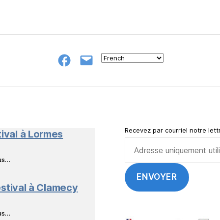
Groupe
E-
FB
mail
NeL
à
Nature
en
Livres
Recevez par courriel notre lettr
tival à Lormes
ous…
stival à Clamecy
ous…