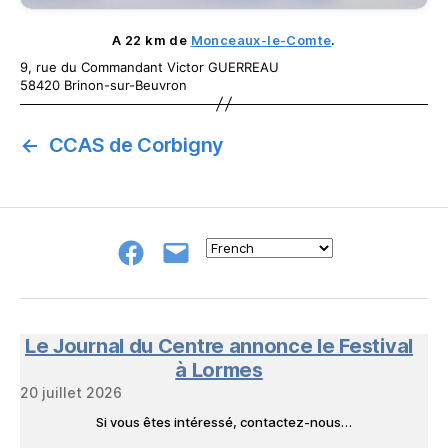
A 22 km de
Monceaux-le-Comte
.
9, rue du Commandant Victor GUERREAU
58420 Brinon-sur-Beuvron
←
CCAS de Corbigny
Groupe
E-
FB
mail
NeL
à
Nature
en
Le Journal du Centre annonce le Festival
Livres
à Lormes
20 juillet 2026
Si vous êtes intéressé, contactez-nous…