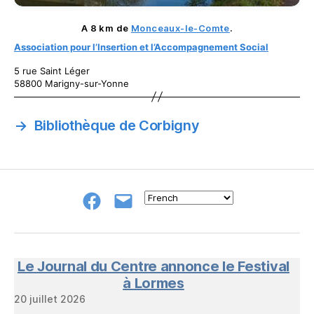
A 8 km de
Monceaux-le-Comte
.
Association pour l’Insertion et l’Accompagnement Social
5 rue Saint Léger
58800 Marigny-sur-Yonne
→
Bibliothèque de Corbigny
Groupe
E-
FB
mail
NeL
à
Nature
en
Le Journal du Centre annonce le Festival
Livres
à Lormes
20 juillet 2026