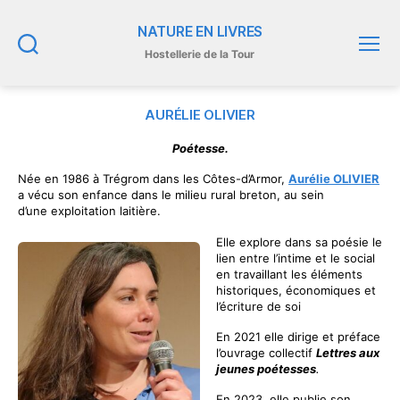
NATURE EN LIVRES
Hostellerie de la Tour
Recherche
Menu
AURÉLIE OLIVIER
Poétesse.
Née en 1986 à Trégrom dans les Côtes-d’Armor,
Aurélie OLIVIER
a vécu son enfance dans le milieu rural breton, au sein
d’une exploitation laitière.
Elle explore dans sa poésie le
lien entre l’intime et le social
en travaillant les éléments
historiques, économiques et
l’écriture de soi
En 2021 elle dirige et préface
l’ouvrage collectif
Lettres aux
jeunes poétesses
.
En 2023, elle publie son