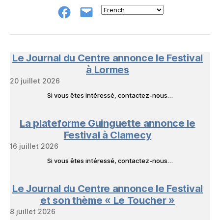
Groupe
E-
FB
mail
NeL
à
Nature
en
Le Journal du Centre annonce le Festival
Livres
à Lormes
20 juillet 2026
Si vous êtes intéressé, contactez-nous…
La plateforme Guinguette annonce le
Festival à Clamecy
16 juillet 2026
Si vous êtes intéressé, contactez-nous…
Le Journal du Centre annonce le Festival
et son thème « Le Toucher »
8 juillet 2026